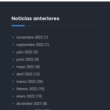
el
mantenimiento
de
Noticias anteriores
la
paz
y
noviembre 2022
(1)
cooperación
septiembre 2022
(1)
con
julio 2022
(5)
organizaciones
regionales
junio 2022
(4)
mayo 2022
(8)
abril 2022
(12)
marzo 2022
(26)
febrero 2022
(19)
enero 2022
(10)
diciembre 2021
(8)