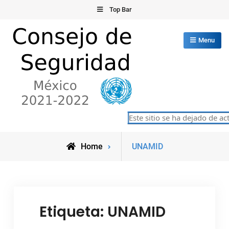
Skip
Top Bar
to
content
Menu
Consejo de Seguridad de las
Este sitio se ha dejado de act
México 2021-2022
Naciones Unidas
Posts
Home
UNAMID
tagged
Etiqueta:
UNAMID