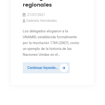
regionales
27/07/2021
Gabriela Hernández
Los delegados elogiaron a la
UNAMID, establecida formalmente
por la resolución 1769 (2007), como
un ejemplo de la historia de las
Naciones Unidas en el…
Consejo
Continuar leyendo…
de
Seguridad
felicita
a
UNAMID
en