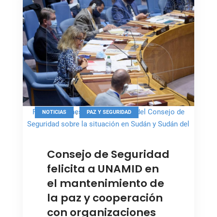
Darfur
para
la
paz
y
la
seguridad
,
Foto: Naciones Unidas, reunión del Consejo de
NOTICIAS
PAZ Y SEGURIDAD
Seguridad sobre la situación en Sudán y Sudán del
Sur
Consejo de Seguridad
felicita a UNAMID en
el mantenimiento de
la paz y cooperación
con organizaciones