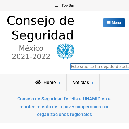
Skip
Top Bar
to
content
Menu
Consejo de Seguridad de las
Este sitio se ha dejado de actua
México 2021-2022
Naciones Unidas
Home
Noticias
Consejo de Seguridad felicita a UNAMID en el
mantenimiento de la paz y cooperación con
organizaciones regionales