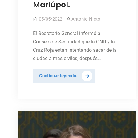
Mariúpol.
05/05/2022
Antonio Nieto
El Secretario General informó al
Consejo de Seguridad que la ONU y la
Cruz Roja están intentando sacar de la
ciudad a más civiles, después…
Ucrania:
Continuar leyendo…
Tercera
operación
para
evacuar
a
civiles
de
Mariúpol.