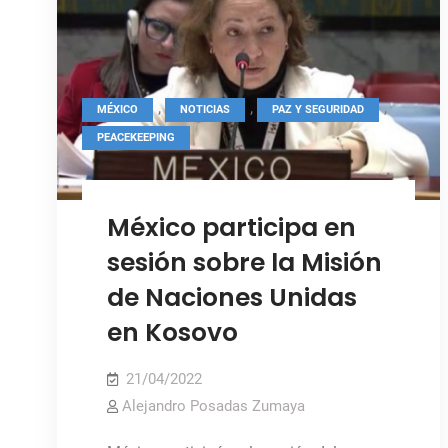
,
,
,
MÉXICO
NOTICIAS
PAZ Y SEGURIDAD
PEACEKEEPING
México participa en
sesión sobre la Misión
de Naciones Unidas
en Kosovo
21/04/2022
Alejandro Posadas Zumaya