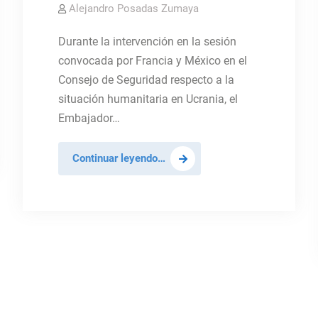
Alejandro Posadas Zumaya
Durante la intervención en la sesión
convocada por Francia y México en el
Consejo de Seguridad respecto a la
situación humanitaria en Ucrania, el
Embajador…
Ya
Continuar leyendo…
son
más
de
12
millones
de
personas
refugiadas
y