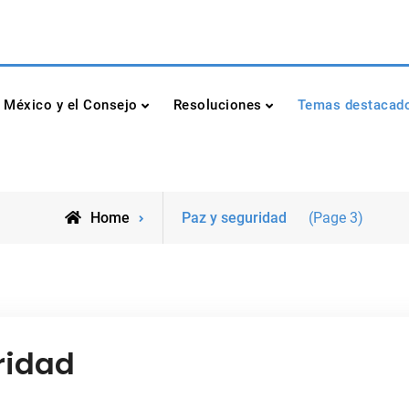
dad de las Naciones Unidas
México y el Consejo
Resoluciones
Temas destacad
Archive
Home
Paz y seguridad
(Page 3)
for
ridad