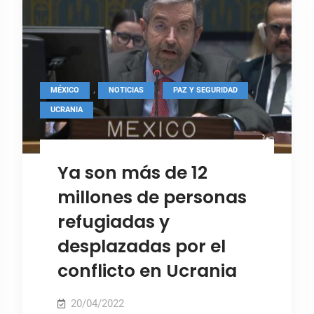
haya
un
veto
en
el
,
,
,
MÉXICO
NOTICIAS
PAZ Y SEGURIDAD
Consejo
UCRANIA
de
Seguridad
Ya son más de 12
millones de personas
refugiadas y
desplazadas por el
conflicto en Ucrania
20/04/2022