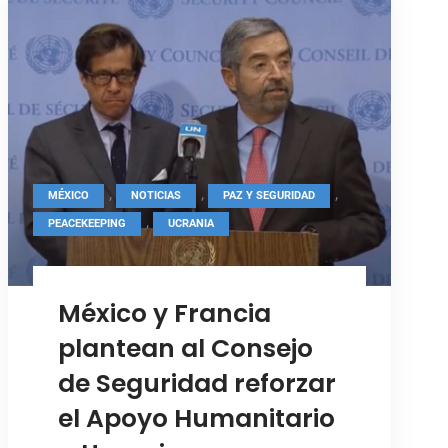
Fórmula
Arria
convocada
por
Irlanda
,
,
,
MÉXICO
NOTICIAS
PAZ Y SEGURIDAD
,
PEACEKEEPING
UCRANIA
México y Francia
plantean al Consejo
de Seguridad reforzar
el Apoyo Humanitario