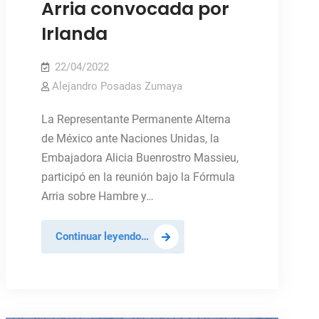
Arria convocada por
Irlanda
22/04/2022
Alejandro Posadas Zumaya
La Representante Permanente Alterna
de México ante Naciones Unidas, la
Embajadora Alicia Buenrostro Massieu,
participó en la reunión bajo la Fórmula
Arria sobre Hambre y…
México
Continuar leyendo…
participa
en
reunión
bajo