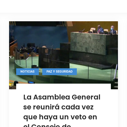
,
NOTICIAS
PAZ Y SEGURIDAD
La Asamblea General
se reunirá cada vez
que haya un veto en
el Consejo de