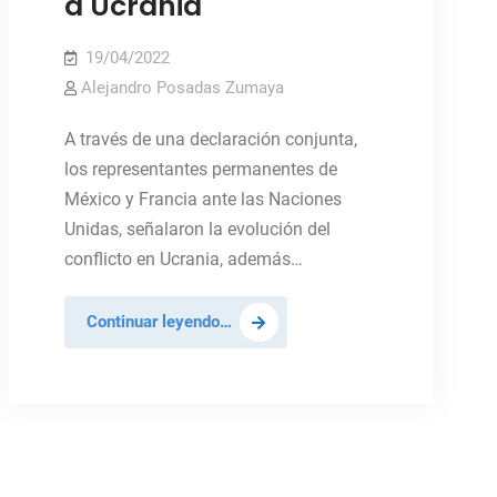
a Ucrania
19/04/2022
Alejandro Posadas Zumaya
A través de una declaración conjunta,
los representantes permanentes de
México y Francia ante las Naciones
Unidas, señalaron la evolución del
conflicto en Ucrania, además…
México
Continuar leyendo…
y
Francia
plantean
al
Consejo
de