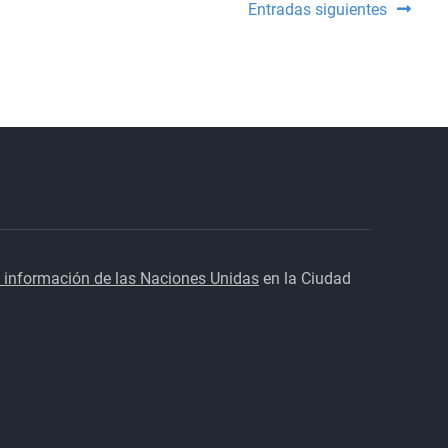
Entradas siguientes
Seguridad
reforzar
el
Apoyo
Humanitario
a
Ucrania
 información de las Naciones Unidas
en la Ciudad