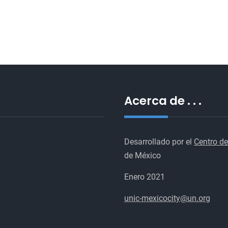
desplazadas
por
el
conflicto
en
Ucrania
Acerca de . . .
Desarrollado por el
Centro de
de México
Enero 2021
unic-mexicocity@un.org