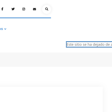
Facebook
Twitter
Instagram
Email
Search
os
Este sitio se ha dejado de actua