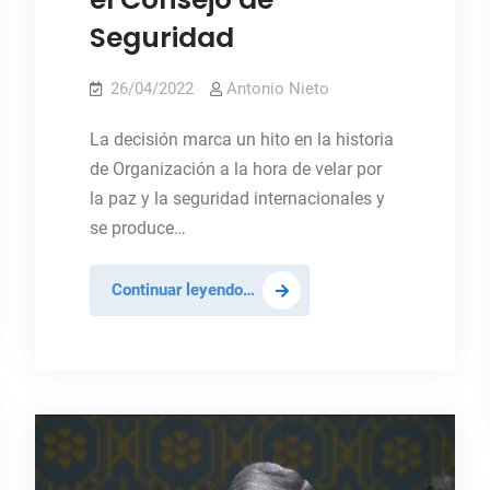
Seguridad
26/04/2022
Antonio Nieto
La decisión marca un hito en la historia
de Organización a la hora de velar por
la paz y la seguridad internacionales y
se produce…
La
Continuar leyendo…
Asamblea
General
se
reunirá
cada
vez
que