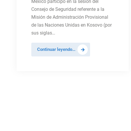
México participó en la sesión del
Consejo de Seguridad referente a la
Misión de Administración Provisional
de las Naciones Unidas en Kosovo (por
sus siglas…
México
Continuar leyendo…
participa
en
sesión
sobre
la
Misión
de
Naciones
Unidas
en
Kosovo