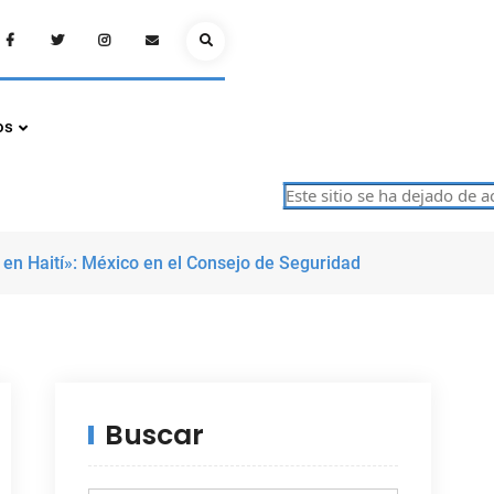
Facebook
Twitter
Instagram
Email
Search
os
Este sitio se ha dejado de actuali
 en Haití»: México en el Consejo de Seguridad
Buscar