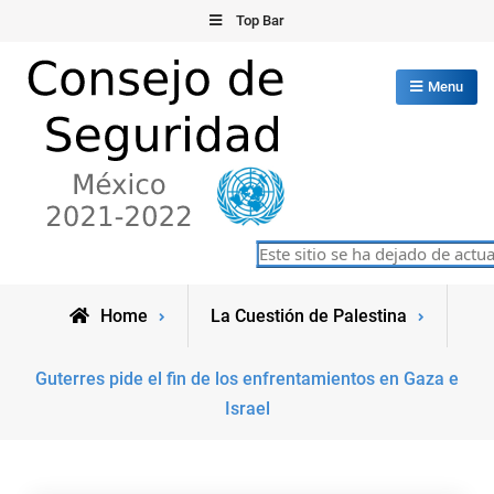
Skip
Top Bar
to
content
Menu
Consejo de Seguridad de las
Este sitio se ha dejado de actual
México 2021-2022
Naciones Unidas
Home
La Cuestión de Palestina
Guterres pide el fin de los enfrentamientos en Gaza e
Israel