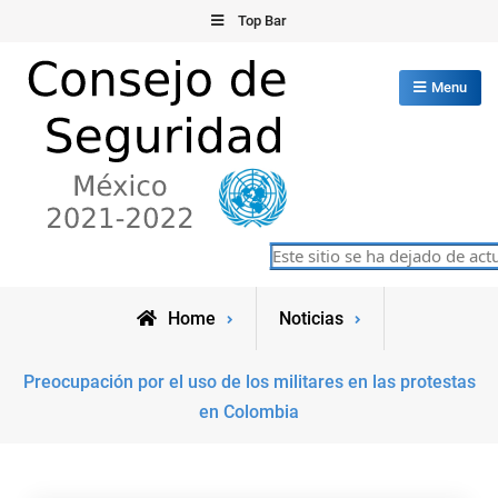
Skip
Top Bar
to
content
Menu
Consejo de Seguridad de las
Este sitio se ha dejado de actua
México 2021-2022
Naciones Unidas
Home
Noticias
Preocupación por el uso de los militares en las protestas
en Colombia