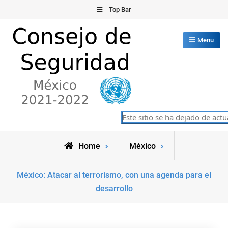
Skip
Top Bar
to
content
Menu
Consejo de Seguridad de las
Este sitio se ha dejado de actua
México 2021-2022
Naciones Unidas
Home
México
México: Atacar al terrorismo, con una agenda para el
desarrollo