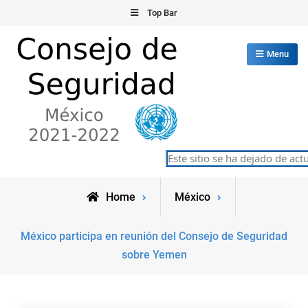
Skip
Top Bar
to
content
Menu
Consejo de Seguridad de las
Este sitio se ha dejado de actua
México 2021-2022
Naciones Unidas
Home
México
México participa en reunión del Consejo de Seguridad
sobre Yemen