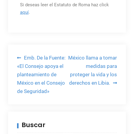
Si deseas leer el Estatuto de Roma haz click
aquí
.
Navegación
Emb. De la Fuente:
México llama a tomar
de
«El Consejo apoya el
medidas para
planteamiento de
proteger la vida y los
entradas
México en el Consejo
derechos en Libia.
de Seguridad»
Buscar