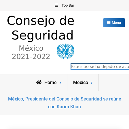
Skip
Top Bar
to
content
Menu
Consejo de Seguridad de las
Este sitio se ha dejado de actu
México 2021-2022
Naciones Unidas
Home
México
México, Presidente del Consejo de Seguridad se reúne
con Karim Khan