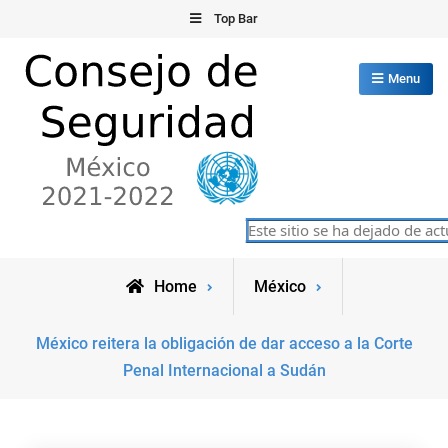
Skip
Top Bar
to
content
Menu
Consejo de Seguridad de las
Este sitio se ha dejado de actu
México 2021-2022
Naciones Unidas
Home
México
México reitera la obligación de dar acceso a la Corte
Penal Internacional a Sudán