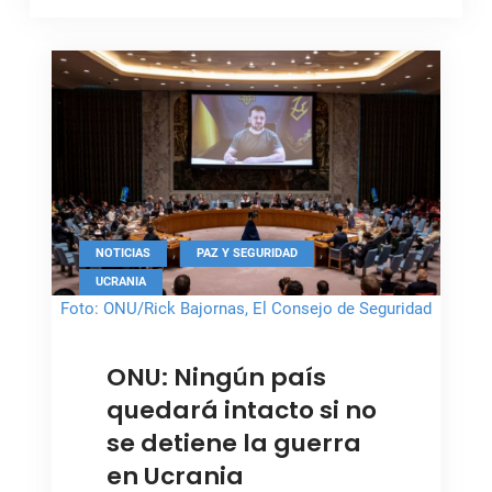
,
,
NOTICIAS
PAZ Y SEGURIDAD
UCRANIA
Foto: ONU/Rick Bajornas, El Consejo de Seguridad
en una sesión sobre Ucrania
ONU: Ningún país
quedará intacto si no
se detiene la guerra
en Ucrania