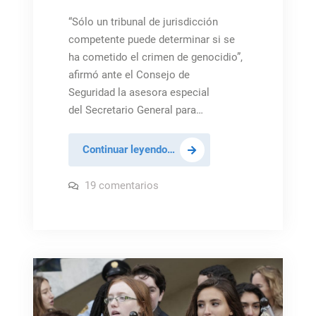
“Sólo un tribunal de jurisdicción
competente puede determinar si se
ha cometido el crimen de genocidio”,
afirmó ante el Consejo de
Seguridad la asesora especial
del Secretario General para…
Oficina
Continuar leyendo…
para
Prevención
en
19 comentarios
Oficina
del
para
Prevención
Genocidio
del
no
Genocidio
no
puede
puede
determinar
determinar
crímenes
crímenes
de
guerra
de
en