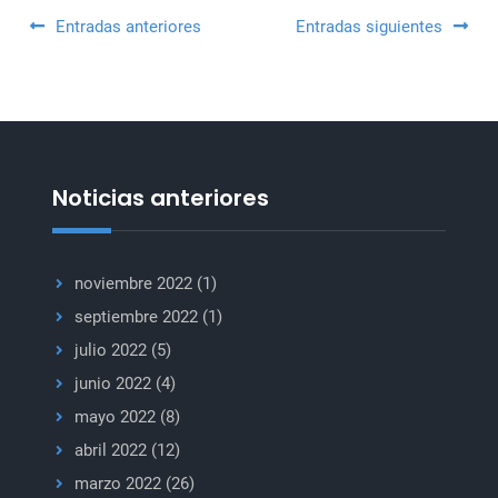
invertir
Navegación
Entradas anteriores
Entradas siguientes
en
de
paz
y
entradas
seguridad.
Noticias anteriores
noviembre 2022
(1)
septiembre 2022
(1)
julio 2022
(5)
junio 2022
(4)
mayo 2022
(8)
abril 2022
(12)
marzo 2022
(26)