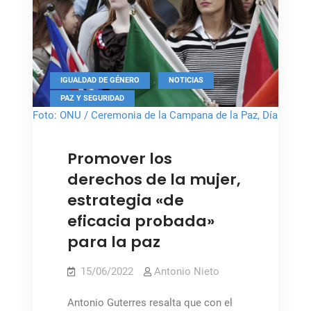
Ucrania
guerra
en
Ucrania
,
,
IGUALDAD DE GÉNERO
NOTICIAS
PAZ Y SEGURIDAD
Foto: ONU / Ceremonia de la Campana de la Paz, Día
Internacional de la Paz
Promover los
derechos de la mujer,
estrategia «de
eficacia probada»
para la paz
15/06/2022
Antonio Nieto
Antonio Guterres resalta que con el