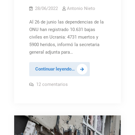
28/06/2022
Antonio Nieto
Al 26 de junio las dependencias de la
ONU han registrado 10.631 bajas
civiles en Ucrania: 4731 muertos y
5900 heridos, informó la secretaria
general adjunta para…
ONU:
Continuar leyendo…
Ningún
país
en
12 comentarios
ONU:
quedará
Ningún
país
intacto
quedará
si
intacto
si
no
no
se
se
detiene
detiene
la
guerra