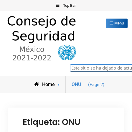
Skip
Top Bar
to
content
Menu
Consejo de Seguridad de las
Este sitio se ha dejado de actuali
México 2021-2022
Naciones Unidas
Posts
Home
ONU
(Page 2)
tagged
Etiqueta:
ONU