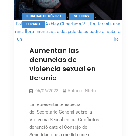
,
,
IGUALDAD DE GÉNERO
NOTICIAS
Foto: UNICEF/Ashley Gilbertson VII, En Ucrania una
UCRANIA
niña llora mientras se despide de su padre al subir a
un tren de evacuación con su hermano y su madre
Aumentan las
denuncias de
violencia sexual en
Ucrania
06/06/2022
Antonio Nieto
La representante especial
del Secretario General sobre la
Violencia Sexual en los Conflictos
denunció ante el Consejo de
Seguridad que a medida que el