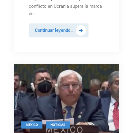
conflicto en Ucrania supera la marca
de…
Aumentan
Continuar leyendo…
las
denuncias
de
violencia
sexual
en
Ucrania
,
MÉXICO
NOTICIAS