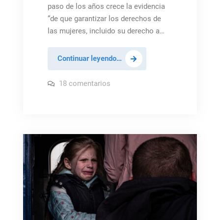
paso de los años crece la evidencia
“de que garantizar los derechos de
las mujeres, incluido su derecho a…
Promover
Continuar leyendo…
los
derechos
en
18 comentarios
Promover
de
los
derechos
la
de
mujer,
la
mujer,
estrategia
estrategia
«de
«de
eficacia
eficacia
probada»
para
probada»
la
paz
para
la
paz