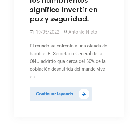
los hambrientos
significa invertir en
paz y seguridad.
19/05/2022
Antonio Nieto
El mundo se enfrenta a una oleada de
hambre. El Secretario General de la
ONU advirtió que cerca del 60% de la
población desnutrida del mundo vive
en…
Guterres:
Continuar leyendo…
Alimentar
a
los
hambrientos
significa