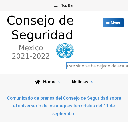
Skip
Top Bar
to
content
Menu
Consejo de Seguridad de las
Este sitio se ha dejado de actuali
México 2021-2022
Naciones Unidas
Home
Noticias
Comunicado de prensa del Consejo de Seguridad sobre
el aniversario de los ataques terroristas del 11 de
septiembre