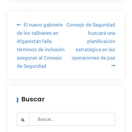
Navegación
El nuevo gabinete
Consejo de Seguridad
de
de los talibanes en
buscará una
Afganistán falla
planificación
entradas
términos de inclusión
estratégica en las
aseguran al Consejo
operaciones de paz
de Seguridad
Buscar
Search
for: