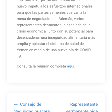
esperanza de que su nombramiento dé un
nuevo ímpetu a los esfuerzos internacionales
para que las partes yemeníes vuelvan a la
mesa de negociaciones. Además, varios
representantes destacaron la escalada de la
crisis económica, junto con su potencial para
desencadenar una inseguridad alimentaria más
amplia y aplastar el sistema de salud de
Yemen en medio de una nueva ola de COVID-
19.
Consulta la reunión completa
aquí.
Navegación
Consejo de
Representante
Seguridad buscará
Permanente pide