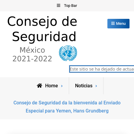
Skip
Top Bar
to
content
Menu
Consejo de Seguridad de las
Este sitio se ha dejado de actuali
México 2021-2022
Naciones Unidas
Home
Noticias
Consejo de Seguridad da la bienvenida al Enviado
Especial para Yemen, Hans Grundberg