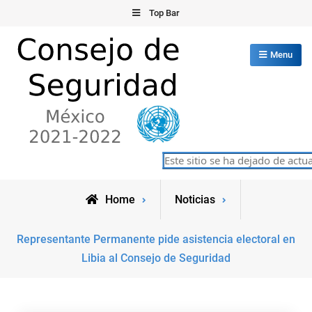
Skip
Top Bar
to
content
Menu
Consejo de Seguridad de las
Este sitio se ha dejado de actual
México 2021-2022
Naciones Unidas
Home
Noticias
Representante Permanente pide asistencia electoral en
Libia al Consejo de Seguridad