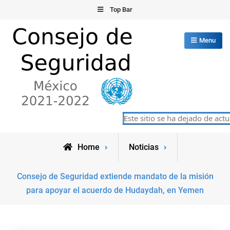
Skip
Top Bar
to
content
Menu
Consejo de Seguridad de las
Este sitio se ha dejado de actua
México 2021-2022
Naciones Unidas
Home
Noticias
Consejo de Seguridad extiende mandato de la misión
para apoyar el acuerdo de Hudaydah, en Yemen