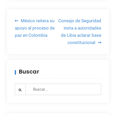
Navegación
México reitera su
Consejo de Seguridad
de
apoyo al proceso de
insta a autoridades
paz en Colombia
de Libia aclarar base
entradas
constitucional
Buscar
Search
for: