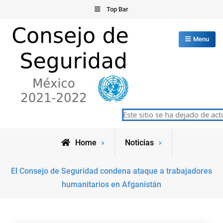
Skip
Top Bar
to
content
Menu
Consejo de Seguridad de las
Este sitio se ha dejado de actu
México 2021-2022
Naciones Unidas
Home
Noticias
El Consejo de Seguridad condena ataque a trabajadores
humanitarios en Afganistán