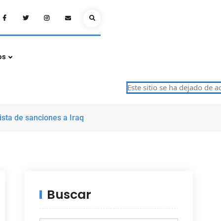
Facebook
Twitter
Instagram
Email
Search
os
Este sitio se ha dejado de actual
ista de sanciones a Iraq
Buscar