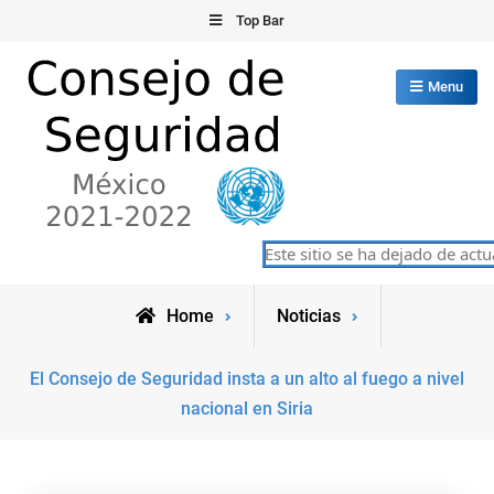
Skip
Top Bar
to
content
Menu
Consejo de Seguridad de las
Este sitio se ha dejado de actual
México 2021-2022
Naciones Unidas
Home
Noticias
El Consejo de Seguridad insta a un alto al fuego a nivel
nacional en Siria