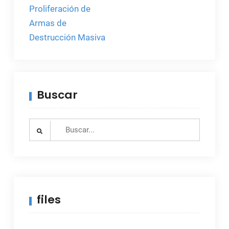
entradas
Proliferación de
Armas de
Destrucción Masiva
Buscar
Search
for:
files