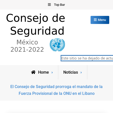
Skip
Top Bar
to
content
Menu
Consejo de Seguridad de las
Este sitio se ha dejado de actua
México 2021-2022
Naciones Unidas
Home
Noticias
El Consejo de Seguridad prorroga el mandato de la
Fuerza Provisional de la ONU en el Líbano