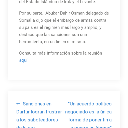
del Estado Islámico de Irak y el Levante.
Por su parte, Abukar Dahir Osman delegado de
Somalia dijo que el embargo de armas contra
su país es el régimen más largo y amplio, y
destacó que las sanciones son una
herramienta, no un fin en sí mismo.
Consulta más información sobre la reunión
aquí.
Navegación
Sanciones en
“Un acuerdo político
de
Darfur logran frustrar
negociado es la única
a los saboteadores
forma de poner fin a
entradas
de la paz.
la guerra en Yemen”