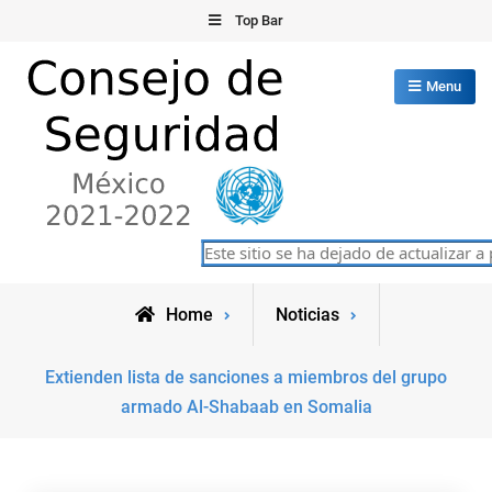
Skip
Top Bar
to
content
Menu
Consejo de Seguridad de las
Este sitio se ha dejado de actualizar a p
México 2021-2022
Naciones Unidas
Home
Noticias
Extienden lista de sanciones a miembros del grupo
armado Al-Shabaab en Somalia