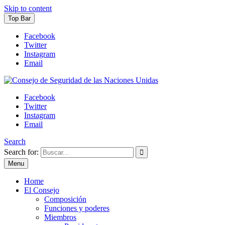
Skip to content
Top Bar
Facebook
Twitter
Instagram
Email
Consejo de Seguridad de las Naciones Unidas
México 2021-2022
Facebook
Twitter
Instagram
Email
Search
Search for:
Menu
Home
El Consejo
Composición
Funciones y poderes
Miembros