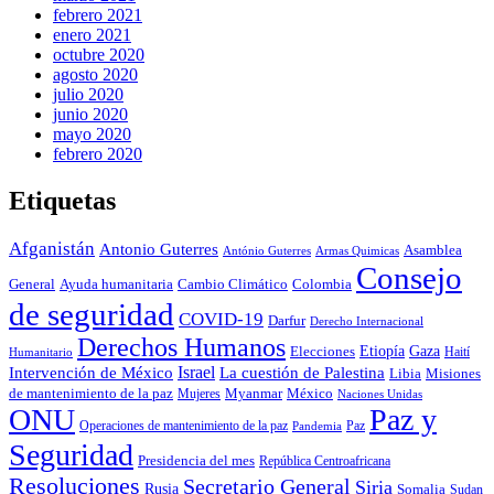
febrero 2021
enero 2021
octubre 2020
agosto 2020
julio 2020
junio 2020
mayo 2020
febrero 2020
Etiquetas
Afganistán
Antonio Guterres
Asamblea
António Guterres
Armas Quimicas
Consejo
Colombia
General
Ayuda humanitaria
Cambio Climático
de seguridad
COVID-19
Darfur
Derecho Internacional
Derechos Humanos
Gaza
Elecciones
Etiopía
Haití
Humanitario
Israel
La cuestión de Palestina
Intervención de México
Libia
Misiones
de mantenimiento de la paz
México
Myanmar
Mujeres
Naciones Unidas
ONU
Paz y
Operaciones de mantenimiento de la paz
Paz
Pandemia
Seguridad
Presidencia del mes
República Centroafricana
Resoluciones
Secretario General
Siria
Rusia
Somalia
Sudan