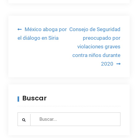
Navegación
México aboga por
Consejo de Seguridad
de
el diálogo en Siria
preocupado por
violaciones graves
entradas
contra niños durante
2020
Buscar
Search
for: