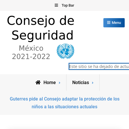
Skip
Top Bar
to
content
Menu
Consejo de Seguridad de las
Este sitio se ha dejado de actua
México 2021-2022
Naciones Unidas
Home
Noticias
Guterres pide al Consejo adaptar la protección de los
niños a las situaciones actuales