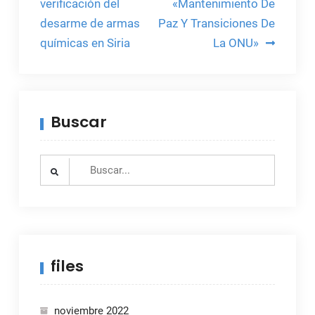
verificación del
«Mantenimiento De
entradas
desarme de armas
Paz Y Transiciones De
químicas en Siria
La ONU»
Buscar
Search
for:
files
noviembre 2022